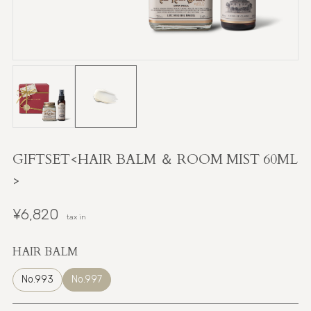
GIFTSET<HAIR BALM ＆ ROOM MIST 60ML
>
¥6,820
tax in
HAIR BALM
No.993
No.997