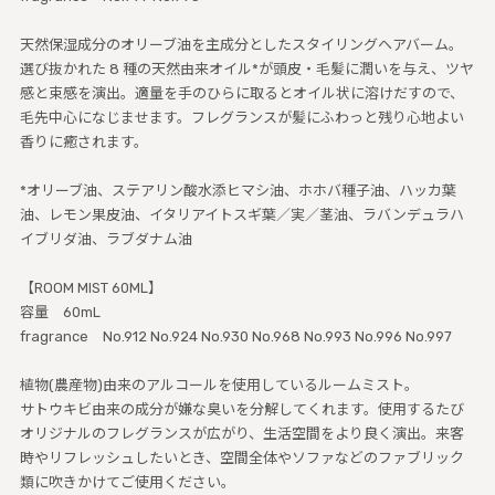
天然保湿成分のオリーブ油を主成分としたスタイリングヘアバーム。
選び抜かれた 8 種の天然由来オイル*が頭皮・毛髪に潤いを与え、ツヤ
感と束感を演出。適量を手のひらに取るとオイル状に溶けだすので、
毛先中心になじませます。フレグランスが髪にふわっと残り心地よい
香りに癒されます。
*オリーブ油、ステアリン酸水添ヒマシ油、ホホバ種子油、ハッカ葉
油、レモン果皮油、イタリアイトスギ葉／実／茎油、ラバンデュラハ
イブリダ油、ラブダナム油
【ROOM MIST 60ML】
容量 60mL
fragrance No.912 No.924 No.930 No.968 No.993 No.996 No.997
植物(農産物)由来のアルコールを使用しているルームミスト。
サトウキビ由来の成分が嫌な臭いを分解してくれます。使用するたび
オリジナルのフレグランスが広がり、生活空間をより良く演出。来客
時やリフレッシュしたいとき、空間全体やソファなどのファブリック
類に吹きかけてご使用ください。