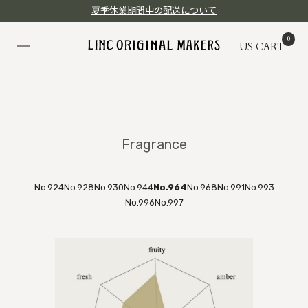
夏季休業期間中の配送について
US
CART
Fragrance
No.924
No.928
No.930
No.944
No.964
No.968
No.991
No.993
No.996
No.997