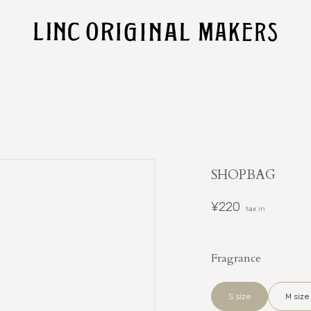
SHOPBAG
¥220
tax in
Fragrance
S size
M size