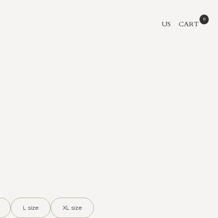
US
CART
L size
XL size